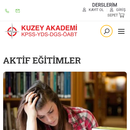
DERSLERİM
KAYIT OL
GIRIŞ
SEPET
AKTİF EĞİTİMLER