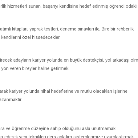
erlik hizmetleri sunan, başarıyı kendisine hedef edinmiş öğrenci odaklı
ı kitapları, yaprak testleri, deneme sınavları ile; Bire bir rehberlik
 kendilerini özel hissedecekler.
girecek adayların kariyer yolunda en büyük destekçisi, yol arkadaşı ol
 yön veren bireyler haline getirmek.
ak kariyer yolunda nihai hedeflerine ve mutlu olacakları işlerine
azanmaktır.
iyaçlara ve öğrenme düzeyine sahip olduğunu asla unutmamak.
kip ederek yeni teknikleri ders anlatım sistemlerimize uyumlaştırmak.