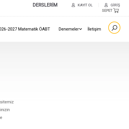
DERSLERİM
KAYIT OL
GIRIŞ
SEPET
026-2027 Matematik ÖABT
Denemeler
İletişim
 sitemiz
inizin
ve