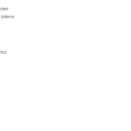
izden
da ödeme
ünüz