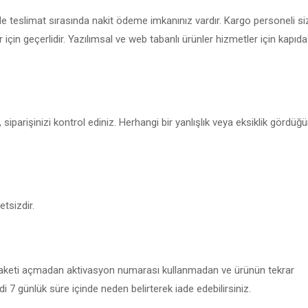
teslimat sırasında nakit ödeme imkanınız vardır. Kargo personeli s
er için geçerlidir. Yazılımsal ve web tabanlı ürünler hizmetler için kapı
 siparişinizi kontrol ediniz. Herhangi bir yanlışlık veya eksiklik gördüğ
etsizdir.
, paketi açmadan aktivasyon numarası kullanmadan ve ürünün tekrar
edi 7 günlük süre içinde neden belirterek iade edebilirsiniz.