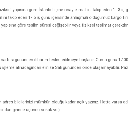
iksel yapısına göre İstanbul içine onay e-mail ini takip eden 1- 3 iş 
il ini takip eden 1- 5 iş günü içerisinde anlaşmalı olduğumuz kargo fi
et yapısına göre teslim süresi değişebilir veya fiziksel teslimat gerekti
umartesi gününden itibaren teslim edilmeye başlanır. Cuma günü 17.0
ü işleme alınacağından elinize Salı gününden önce ulaşamayabilir. Pa
en adres bilgilerinizi mümkün olduğu kadar açık yazınız. Hatta varsa ad
 yanından girince üçüncü sokak vs.)