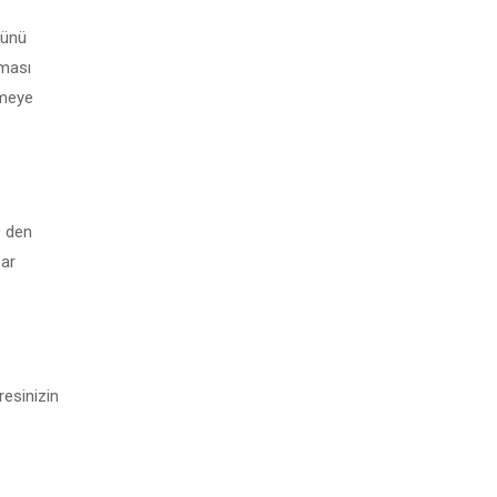
günü
rması
rmeye
0 den
zar
resinizin