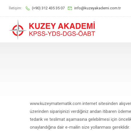
İletişim:
(+90) 312 435 35 07
info@kuzeyakademi.com.tr
www.kuzeymatematik.com internet sitesinden alışveriş
üzerinden siparişinizi verdiğiniz andan itibaren ödeme/
tedarik ve teslimat aşamasına gelebilmesi için önceli
onaylandığına dair e-mailin size yollanması gereklidir.