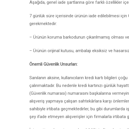
Aşağıda, genel iade şartlarına göre farklı özellikler içer
7 günlük süre içerisinde ürünün iade edilebilmesi için 
gerekmektedir:
– Ürünün koruma barkodunun çıkarılmamış olması ve
– Ürünün orijinal kutusu, ambalajı eksiksiz ve hasarsız
Önemli Güvenlik Unsurları:
Sanılanın aksine, kullanıcıların kredi kartı bilgileri ço
çalınmaktadır. Bu nedenle kredi kartınızı günlük hayatt
(Güvenlik numarası) numarasını başkalarına vermeyin. R
alışveriş yapmaya çalışan sahtekârlara karşı önlemler a
sahibiyle irtibata geçmektedirler, bu gibi durumlarda işb
şey ifade etmeyen alışverişler için firmalarla irtibata 