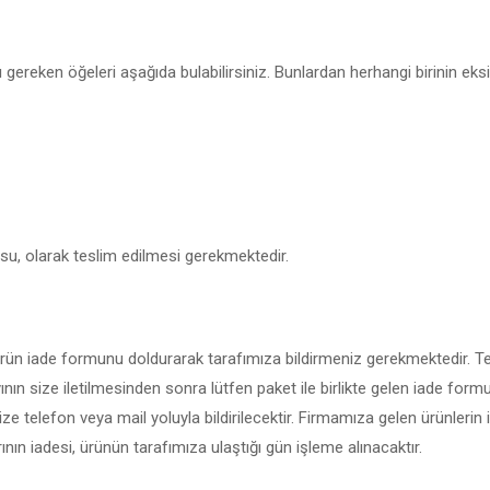
ereken öğeleri aşağıda bulabilirsiniz. Bunlardan herhangi birinin eks
usu, olarak teslim edilmesi gerekmektedir.
rün iade formunu doldurarak tarafımıza bildirmeniz gerekmektedir. T
ının size iletilmesinden sonra lütfen paket ile birlikte gelen iade form
ze telefon veya mail yoluyla bildirilecektir. Firmamıza gelen ürünlerin 
nın iadesi, ürünün tarafımıza ulaştığı gün işleme alınacaktır.