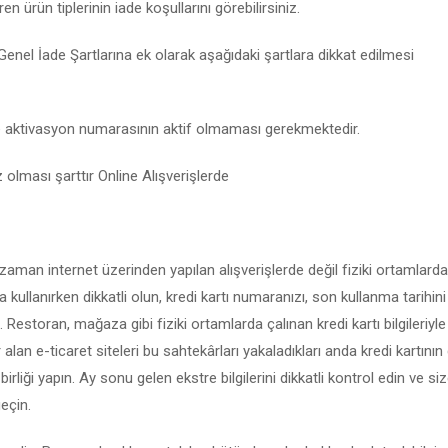
en ürün tiplerinin iade koşullarını görebilirsiniz.
Genel İade Şartlarına ek olarak aşağıdaki şartlara dikkat edilmesi
 aktivasyon numarasının aktif olmaması gerekmektedir.
 olması şarttır Online Alışverişlerde
ğu zaman internet üzerinden yapılan alışverişlerde değil fiziki ortamlarda
a kullanırken dikkatli olun, kredi kartı numaranızı, son kullanma tarihi
estoran, mağaza gibi fiziki ortamlarda çalınan kredi kartı bilgileriyle
lan e-ticaret siteleri bu sahtekârları yakaladıkları anda kredi kartının
irliği yapın. Ay sonu gelen ekstre bilgilerini dikkatli kontrol edin ve siz
geçin.