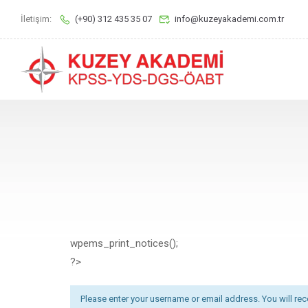
İletişim:
(+90) 312 435 35 07
info@kuzeyakademi.com.tr
wpems_print_notices();
?>
Please enter your username or email address. You will rec