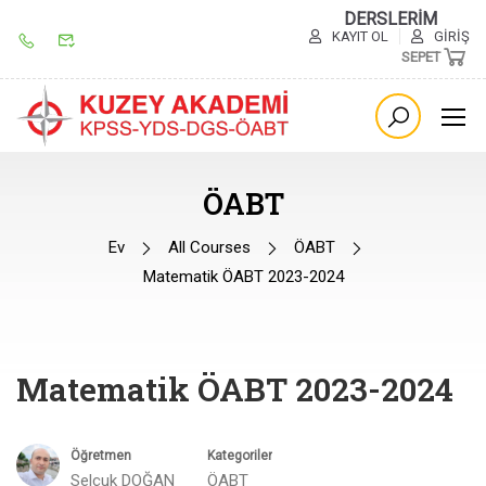
DERSLERİM
KAYIT OL
GIRIŞ
SEPET
ÖABT
Ev
All Courses
ÖABT
Matematik ÖABT 2023-2024
Matematik ÖABT 2023-2024
Öğretmen
Kategoriler
Selçuk DOĞAN
ÖABT