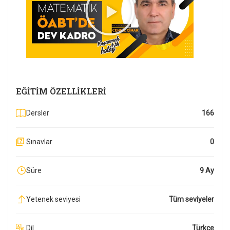
EĞITIM ÖZELLIKLERI
Dersler
166
Sınavlar
0
Süre
9 Ay
Yetenek seviyesi
Tüm seviyeler
Dil
Türkçe