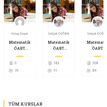
Kutay Duyar
Selçuk DOĞAN
Selçuk DOĞA
Matematik
Matematik
Matemati
ÖABT
ÖABT
ÖABT
2026-2027
2025-2026
2024-202
0
183
208
70
91
84
TÜM KURSLAR