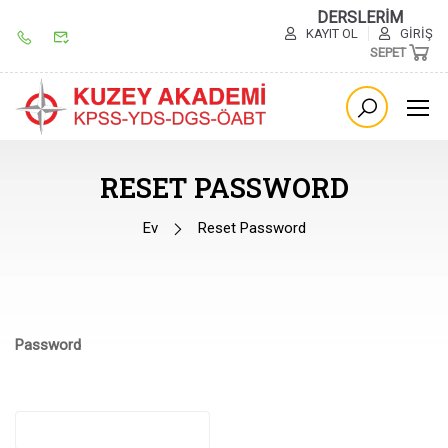
DERSLERİM
KAYIT OL
GIRIŞ
SEPET
RESET PASSWORD
Ev
Reset Password
Password