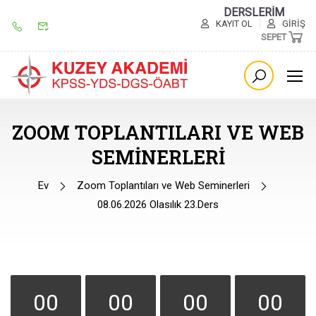
DERSLERİM
KAYIT OL
GIRIŞ
SEPET
ZOOM TOPLANTILARI VE WEB
SEMINERLERI
Ev
Zoom Toplantıları ve Web Seminerleri
08.06.2026 Olasılık 23.Ders
00
00
00
00