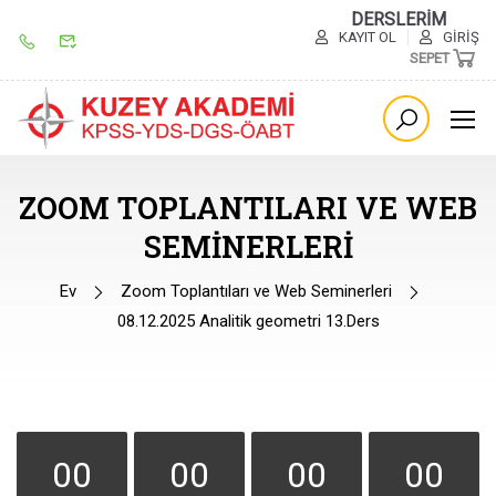
DERSLERİM
KAYIT OL
GIRIŞ
SEPET
ZOOM TOPLANTILARI VE WEB
SEMINERLERI
Ev
Zoom Toplantıları ve Web Seminerleri
08.12.2025 Analitik geometri 13.Ders
00
00
00
00