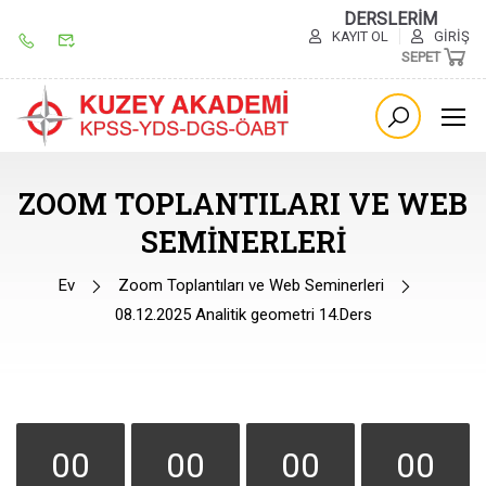
DERSLERİM
KAYIT OL
GIRIŞ
SEPET
ZOOM TOPLANTILARI VE WEB
SEMINERLERI
Ev
Zoom Toplantıları ve Web Seminerleri
08.12.2025 Analitik geometri 14.Ders
00
00
00
00