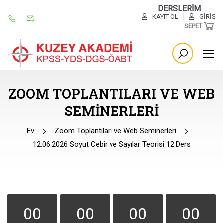
DERSLERİM
KAYIT OL
GIRIŞ
SEPET
ZOOM TOPLANTILARI VE WEB
SEMINERLERI
Ev
Zoom Toplantıları ve Web Seminerleri
12.06.2026 Soyut Cebir ve Sayılar Teorisi 12.Ders
00
00
00
00