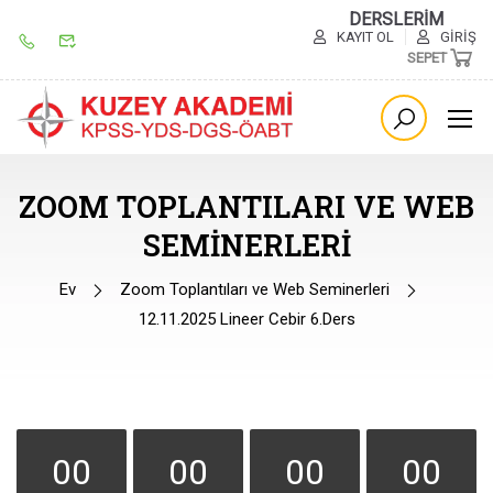
DERSLERİM
KAYIT OL
GIRIŞ
SEPET
ZOOM TOPLANTILARI VE WEB
SEMINERLERI
Ev
Zoom Toplantıları ve Web Seminerleri
12.11.2025 Lineer Cebir 6.Ders
00
00
00
00