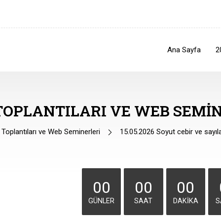
Ana Sayfa
2
TOPLANTILARI VE WEB SEMIN
oplantıları ve Web Seminerleri
15.05.2026 Soyut cebir ve sayıla
00
00
00
GÜNLER
SAAT
DAKIKA
S