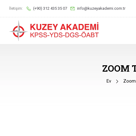
İletişim:
(+90) 312 435 35 07
info@kuzeyakademi.com.tr
ZOOM 
Ev
Zoom T