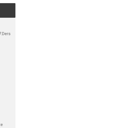
7.Ders
ze