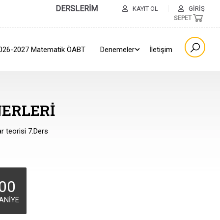
DERSLERİM
KAYIT OL
GIRIŞ
SEPET
026-2027 Matematik ÖABT
Denemeler
İletişim
ERLERI
r teorisi 7.Ders
00
ANIYE