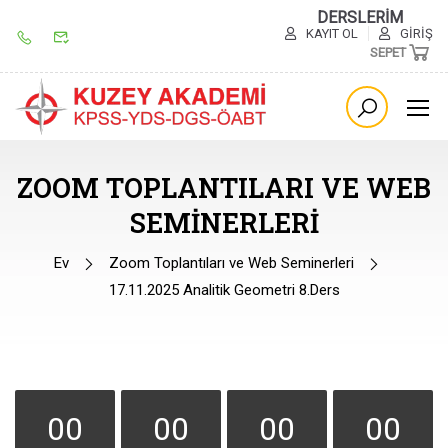
DERSLERİM
KAYIT OL
GIRIŞ
SEPET
ZOOM TOPLANTILARI VE WEB
SEMINERLERI
Ev
Zoom Toplantıları ve Web Seminerleri
17.11.2025 Analitik Geometri 8.Ders
00
00
00
00