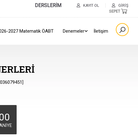
DERSLERİM
KAYIT OL
GIRIŞ
SEPET
026-2027 Matematik ÖABT
Denemeler
İletişim
ERLERI
89036079451]
00
ANIYE