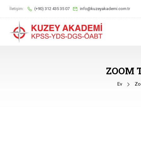
İletişim:
(+90) 312 435 35 07
info@kuzeyakademi.com.tr
ZOOM 
Ev
Zoo