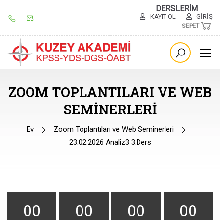
DERSLERİM
KAYIT OL
GIRIŞ
SEPET
ZOOM TOPLANTILARI VE WEB
SEMINERLERI
Ev
Zoom Toplantıları ve Web Seminerleri
23.02.2026 Analiz3 3.Ders
00
00
00
00