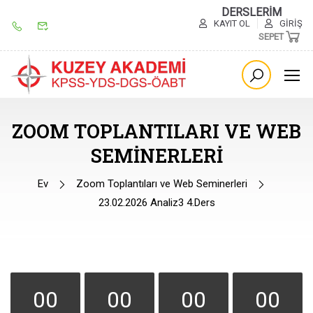
DERSLERİM
KAYIT OL
GIRIŞ
SEPET
ZOOM TOPLANTILARI VE WEB
SEMINERLERI
Ev
Zoom Toplantıları ve Web Seminerleri
23.02.2026 Analiz3 4.Ders
00
00
00
00