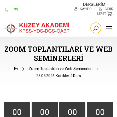
DERSLERİM
KAYIT OL
GIRIŞ
SEPET
ZOOM TOPLANTILARI VE WEB
SEMINERLERI
Ev
Zoom Toplantıları ve Web Seminerleri
23.05.2026 Konikler 4.Ders
00
00
00
00