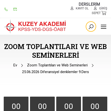
DERSLERİM
KAYIT OL
GIRIŞ
SEPET
ZOOM TOPLANTILARI VE WEB
SEMINERLERI
Ev
Zoom Toplantıları ve Web Seminerleri
25.06.2026 Diferansiyel denklemler 9.Ders
00
00
00
00