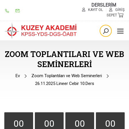
DERSLERİM
KAYIT OL
GIRIŞ
SEPET
ZOOM TOPLANTILARI VE WEB
SEMINERLERI
Ev
Zoom Toplantıları ve Web Seminerleri
26.11.2025 Lineer Cebir 10.Ders
00
00
00
00