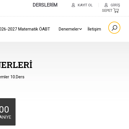
DERSLERİM
KAYIT OL
GIRIŞ
SEPET
026-2027 Matematik ÖABT
Denemeler
İletişim
ERLERI
emler 10.Ders
00
ANIYE