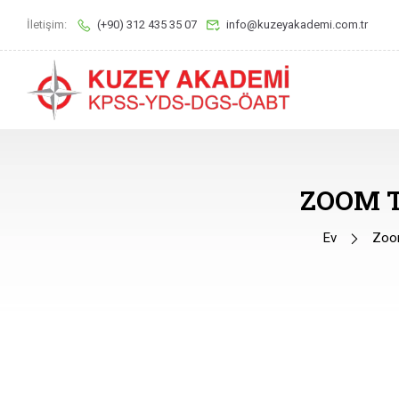
İletişim:
(+90) 312 435 35 07
info@kuzeyakademi.com.tr
ZOOM 
Ev
Zoom