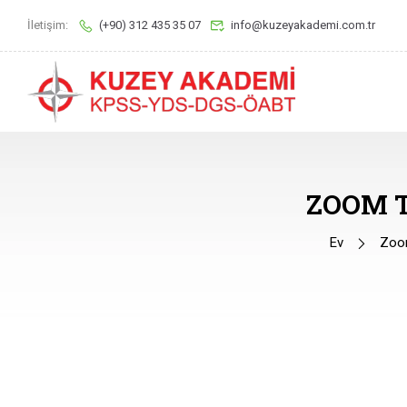
İletişim:
(+90) 312 435 35 07
info@kuzeyakademi.com.tr
ZOOM 
Ev
Zoom