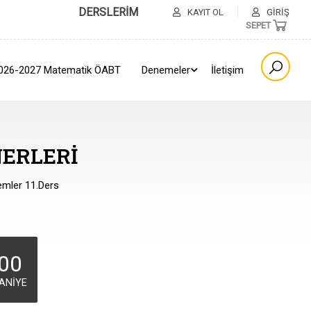
DERSLERİM
KAYIT OL
GIRIŞ
SEPET
026-2027 Matematik ÖABT
Denemeler
İletişim
ERLERI
emler 11.Ders
00
ANIYE