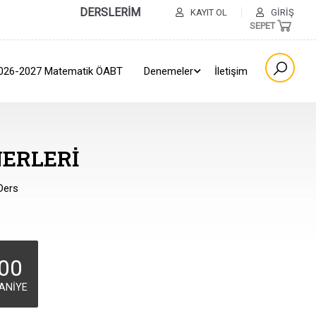
DERSLERİM
KAYIT OL
GIRIŞ
SEPET
026-2027 Matematik ÖABT
Denemeler
İletişim
ERLERI
Ders
00
ANIYE