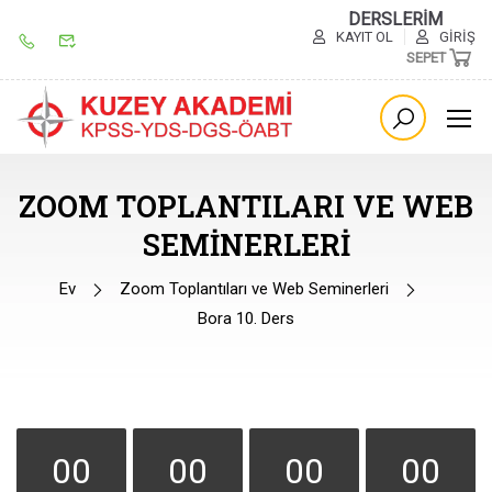
DERSLERİM
KAYIT OL
GIRIŞ
SEPET
ZOOM TOPLANTILARI VE WEB
SEMINERLERI
Ev
Zoom Toplantıları ve Web Seminerleri
Bora 10. Ders
00
00
00
00