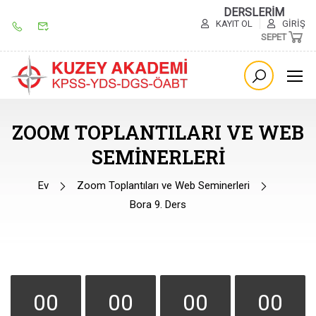
DERSLERİM
KAYIT OL
GIRIŞ
SEPET
ZOOM TOPLANTILARI VE WEB
SEMINERLERI
Ev
Zoom Toplantıları ve Web Seminerleri
Bora 9. Ders
00
00
00
00